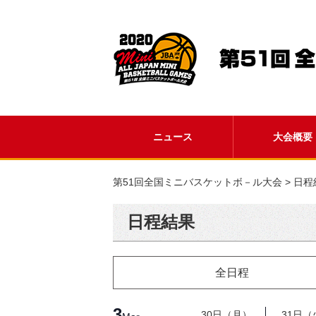
ニュース
大会概要
第51回全国ミニバスケットボ－ル大会
>
日程
日程結果
全日程
3
30日（月）
31日（