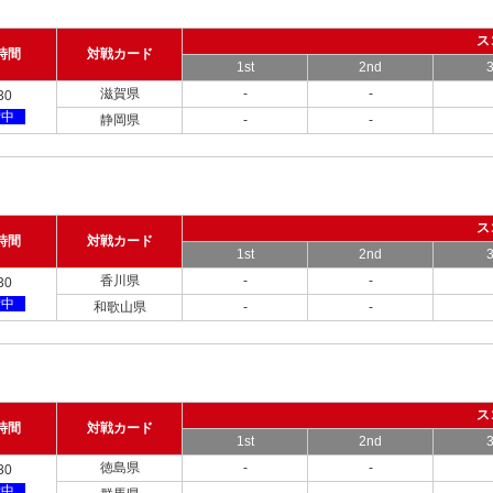
ス
時間
対戦カード
1st
2nd
3
滋賀県
-
-
30
備中
静岡県
-
-
ス
時間
対戦カード
1st
2nd
3
香川県
-
-
30
備中
和歌山県
-
-
ス
時間
対戦カード
1st
2nd
3
徳島県
-
-
30
備中