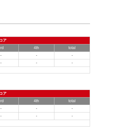
コア
rd
4th
total
-
-
-
-
-
-
コア
rd
4th
total
-
-
-
-
-
-