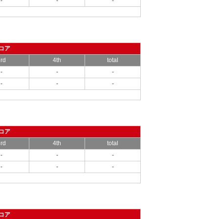
-
-
-
コア
rd
4th
total
-
-
-
-
-
-
コア
rd
4th
total
-
-
-
-
-
-
コア