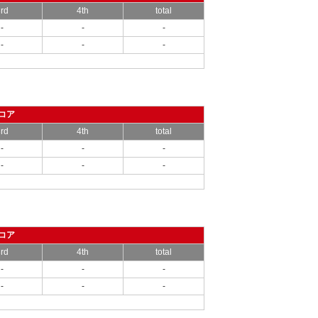
rd
4th
total
-
-
-
-
-
-
コア
rd
4th
total
-
-
-
-
-
-
コア
rd
4th
total
-
-
-
-
-
-