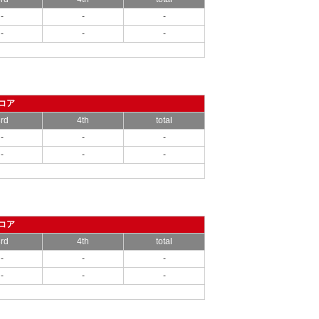
-
-
-
-
-
-
コア
rd
4th
total
-
-
-
-
-
-
コア
rd
4th
total
-
-
-
-
-
-