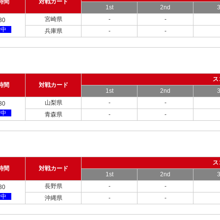
時間
対戦カード
1st
2nd
3
宮崎県
-
-
30
備中
兵庫県
-
-
ス
時間
対戦カード
1st
2nd
3
山梨県
-
-
30
備中
青森県
-
-
ス
時間
対戦カード
1st
2nd
3
長野県
-
-
30
備中
沖縄県
-
-