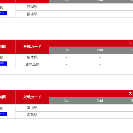
茨城県
-
-
30
備中
熊本県
-
-
ス
時間
対戦カード
1st
2nd
3
栃木県
-
-
30
備中
鹿児島県
-
-
ス
時間
対戦カード
1st
2nd
3
富山県
-
-
30
備中
広島県
-
-