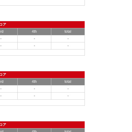
コア
rd
4th
total
-
-
-
-
-
-
コア
rd
4th
total
-
-
-
-
-
-
コア
rd
4th
total