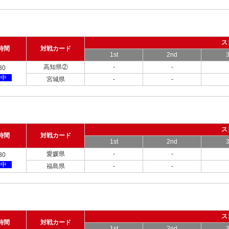
ス
時間
対戦カード
1st
2nd
3
高知県②
-
-
30
備中
宮城県
-
-
ス
時間
対戦カード
1st
2nd
3
愛媛県
-
-
30
備中
福島県
-
-
ス
時間
対戦カード
1st
2nd
3