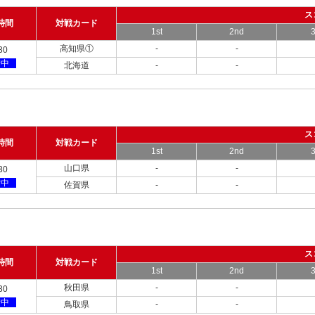
ス
時間
対戦カード
1st
2nd
3
高知県①
-
-
30
備中
北海道
-
-
ス
時間
対戦カード
1st
2nd
3
山口県
-
-
30
備中
佐賀県
-
-
ス
時間
対戦カード
1st
2nd
3
秋田県
-
-
30
備中
鳥取県
-
-