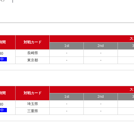
ス
時間
対戦カード
1st
2nd
3
長崎県
-
-
30
備中
東京都
-
-
ス
時間
対戦カード
1st
2nd
3
埼玉県
-
-
30
備中
三重県
-
-