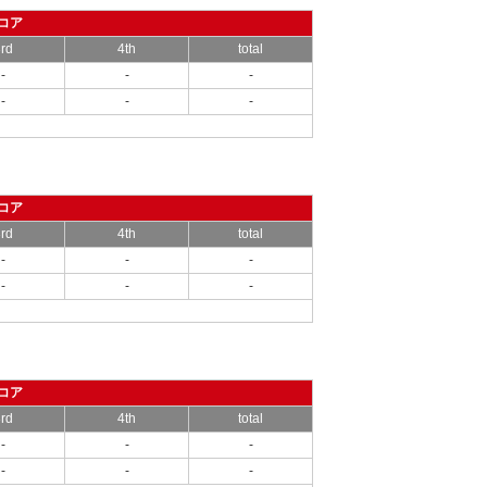
コア
rd
4th
total
-
-
-
-
-
-
コア
rd
4th
total
-
-
-
-
-
-
コア
rd
4th
total
-
-
-
-
-
-