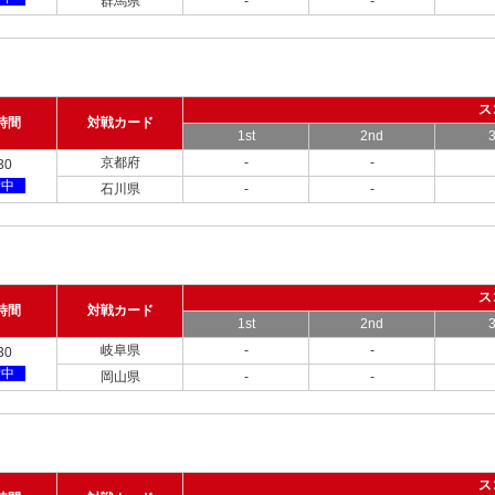
群馬県
-
-
ス
時間
対戦カード
1st
2nd
3
京都府
-
-
30
備中
石川県
-
-
ス
時間
対戦カード
1st
2nd
3
岐阜県
-
-
30
備中
岡山県
-
-
ス