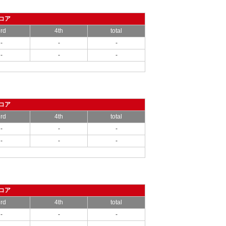
コア
rd
4th
total
-
-
-
-
-
-
コア
rd
4th
total
-
-
-
-
-
-
コア
rd
4th
total
-
-
-